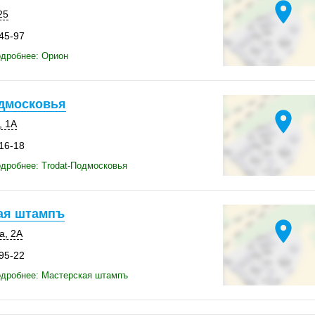
location_on
25
-45-97
одробнее: Орион
одмосковья
location_on
, 1А
-16-18
дробнее: Trodat-Подмосковья
ая штампъ
location_on
а, 2А
-95-22
одробнее: Мастерская штампъ