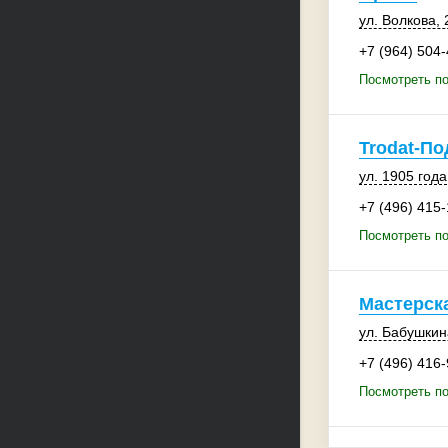
ул. Волкова, 
+7 (964) 504
Посмотреть п
Trodat-П
ул. 1905 года
+7 (496) 415
Посмотреть по
Мастерск
ул. Бабушкин
+7 (496) 416
Посмотреть п