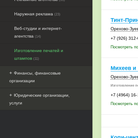
Наружная реклама
(23)
Тинт-При
Веб-студии и интернет-
Орехово-Зуе
агентства
(14)
+7 (926) 312
Посмотреть по
Изготовление печатей и
штампов
(11)
Михеев и
Финансы, финансовые
Орехово-Зуе
организации
Изготовление п
+7 (4964) 16-
Юридические организации,
услуги
Посмотреть по
Копи-цен