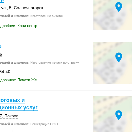
location_on
ул., 5
,
Солнечногорск
ечатей и штампов:
Изготовление визиток
дробнее: Копи-центр
е
location_on
6
ечатей и штампов:
Изготовление печати по оттиску
-54-40
одробнее: Печати Же
логовых и
ионных услуг
location_on
7
,
Покров
ечатей и штампов:
Регистрация ООО