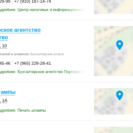
-29-99
+7 (910) 187-14-74
дробнее: Центр налоговых и информационных услуг
ское агентство
тво
location_on
, 10
ечатей и штампов:
Бухгалтерские услуги
-45-46
+7 (965) 228-28-41
дробнее: Бухгалтерское агентство Партнерство
тампы
location_on
, 1А
одробнее: Печать штампы