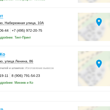
нт
location_on
во
,
Набережная улица
,
10А
-06-44
+7 (495) 972-20-75
дробнее: Тинт-Принт
 Ко
location_on
во
,
улица Ленина, 86
ечатей и штампов:
Изготовление вывесок
19-11
8 (906) 791-54-23
дробнее: Михеев и Ко
тр