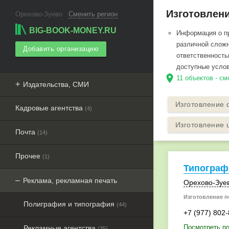
Изготовлени
Орехово-Зуево
Сменить регион
BIG-BOOK-MONEY.RU
Информация о пр
различной сложн
Добавить организацию
ответственность
доступные услов
location_on
11 объектов - с
Издательства, СМИ
Изготовление 
Кадровые агентства
(4)
Изготовление 
Почта
(14)
Прочее
(1)
Типограф
Реклама, рекламная печать
Орехово-Зуе
Изготовление п
Полиграфия и типография
(44)
+7 (977) 802
Посмотреть по
Рекламные агентства
(35)